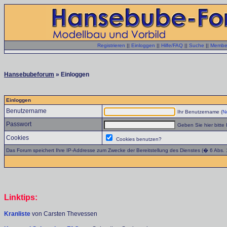
Registrieren
||
Einloggen
||
Hilfe/FAQ
||
Suche
||
Member
Hansebubeforum
» Einloggen
Einloggen
Benutzername
Ihr Benutzername (
No
Passwort
Geben Sie hier bitte 
Cookies
Cookies benutzen?
Das Forum speichert Ihre IP-Addresse zum Zwecke der Bereitstellung des Dienstes (� 6 Abs.
Linktips:
Kranliste
von Carsten Thevessen