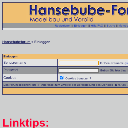
Registrieren
||
Einloggen
||
Hilfe/FAQ
||
Suche
||
Member
Hansebubeforum
» Einloggen
Einloggen
Benutzername
Ihr Benutzername (
No
Passwort
Geben Sie hier bitte 
Cookies
Cookies benutzen?
Das Forum speichert Ihre IP-Addresse zum Zwecke der Bereitstellung des Dienstes (� 6 Abs.
Linktips: