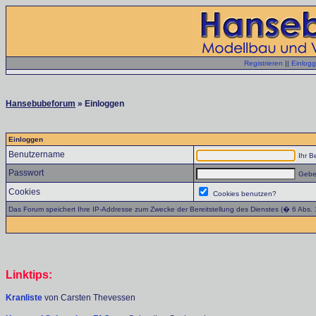
Registrieren
||
Einlog
Hansebubeforum
» Einloggen
Einloggen
Benutzername
Ihr B
Passwort
Geben
Cookies
Cookies benutzen?
Das Forum speichert Ihre IP-Addresse zum Zwecke der Bereitstellung des Dienstes (� 6 Abs.
Linktips:
Kranliste
von Carsten Thevessen