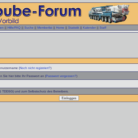
gen
||
Hilfe/FAQ
||
Suche
||
Memberlist
||
Home
||
Statistik
||
Kalender
||
Staff
enutzername (
Noch nicht registriert?
)
 Sie hier bitte Ihr Passwort an (
Passwort vergessen?
)
 1 TDDSG) und zum Selbstschutz des Betreibers.