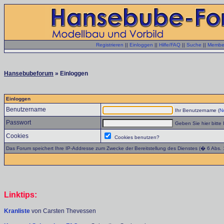
Registrieren
||
Einloggen
||
Hilfe/FAQ
||
Suche
||
Member
Hansebubeforum
» Einloggen
Einloggen
Benutzername
Ihr Benutzername (
No
Passwort
Geben Sie hier bitte 
Cookies
Cookies benutzen?
Das Forum speichert Ihre IP-Addresse zum Zwecke der Bereitstellung des Dienstes (� 6 Abs.
Linktips:
Kranliste
von Carsten Thevessen