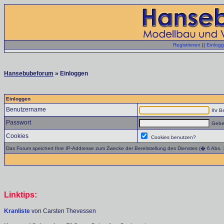
Registrieren
||
Einlog
Hansebubeforum
» Einloggen
Einloggen
Benutzername
Ihr B
Passwort
Geben
Cookies
Cookies benutzen?
Das Forum speichert Ihre IP-Addresse zum Zwecke der Bereitstellung des Dienstes (� 6 Abs.
Linktips:
Kranliste
von Carsten Thevessen