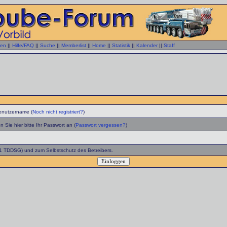
gen
||
Hilfe/FAQ
||
Suche
||
Memberlist
||
Home
||
Statistik
||
Kalender
||
Staff
enutzername (
Noch nicht registriert?
)
 Sie hier bitte Ihr Passwort an (
Passwort vergessen?
)
 1 TDDSG) und zum Selbstschutz des Betreibers.