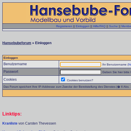
Registrieren
||
Einloggen
||
Hilfe/FAQ
||
Suche
||
Member
Hansebubeforum
» Einloggen
Einloggen
Benutzername
Ihr Benutzername (
No
Passwort
Geben Sie hier bitte 
Cookies
Cookies benutzen?
Das Forum speichert Ihre IP-Addresse zum Zwecke der Bereitstellung des Dienstes (� 6 Abs.
Linktips:
Kranliste
von Carsten Thevessen