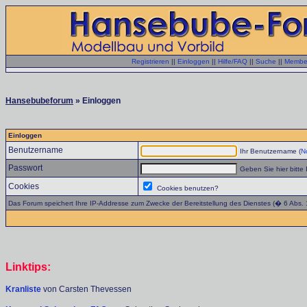
Registrieren
||
Einloggen
||
Hilfe/FAQ
||
Suche
||
Member
Hansebubeforum
» Einloggen
Einloggen
Benutzername
Ihr Benutzername (
No
Passwort
Geben Sie hier bitte 
Cookies
Cookies benutzen?
Das Forum speichert Ihre IP-Addresse zum Zwecke der Bereitstellung des Dienstes (� 6 Abs.
Linktips:
Kranliste
von Carsten Thevessen