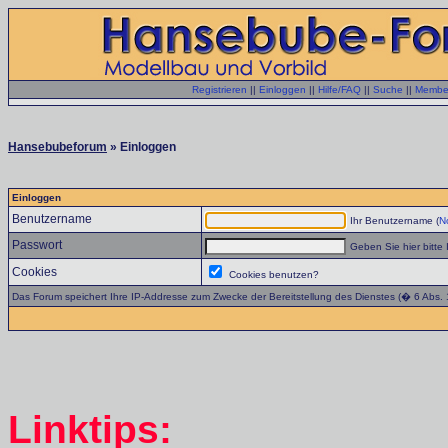
Registrieren
||
Einloggen
||
Hilfe/FAQ
||
Suche
||
Member
Hansebubeforum
» Einloggen
Einloggen
Benutzername
Ihr Benutzername (
No
Passwort
Geben Sie hier bitte 
Cookies
Cookies benutzen?
Das Forum speichert Ihre IP-Addresse zum Zwecke der Bereitstellung des Dienstes (� 6 Abs.
Linktips: