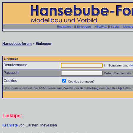
Registrieren
||
Einloggen
||
Hilfe/FAQ
||
Suche
||
Member
Hansebubeforum
» Einloggen
Einloggen
Benutzername
Ihr Benutzername (
No
Passwort
Geben Sie hier bitte 
Cookies
Cookies benutzen?
Das Forum speichert Ihre IP-Addresse zum Zwecke der Bereitstellung des Dienstes (� 6 Abs.
Linktips:
Kranliste
von Carsten Thevessen