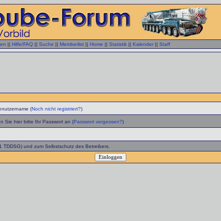
gen
||
Hilfe/FAQ
||
Suche
||
Memberlist
||
Home
||
Statistik
||
Kalender
||
Staff
enutzername (
Noch nicht registriert?
)
 Sie hier bitte Ihr Passwort an (
Passwort vergessen?
)
 1 TDDSG) und zum Selbstschutz des Betreibers.