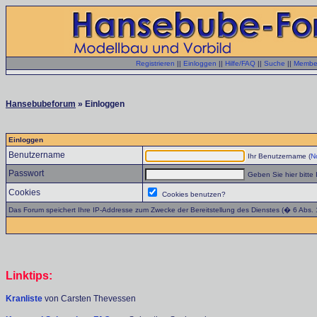
Registrieren
||
Einloggen
||
Hilfe/FAQ
||
Suche
||
Member
Hansebubeforum
» Einloggen
Einloggen
Benutzername
Ihr Benutzername (
No
Passwort
Geben Sie hier bitte 
Cookies
Cookies benutzen?
Das Forum speichert Ihre IP-Addresse zum Zwecke der Bereitstellung des Dienstes (� 6 Abs.
Linktips:
Kranliste
von Carsten Thevessen