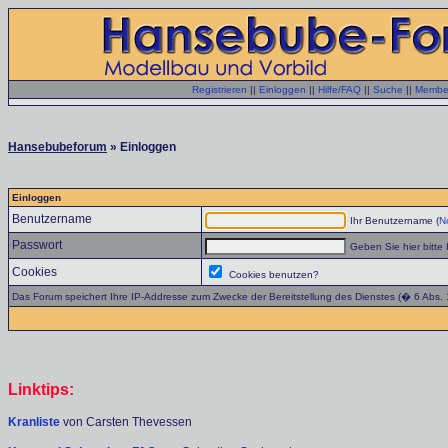
Registrieren
||
Einloggen
||
Hilfe/FAQ
||
Suche
||
Member
Hansebubeforum
» Einloggen
Einloggen
Benutzername
Ihr Benutzername (
No
Passwort
Geben Sie hier bitte 
Cookies
Cookies benutzen?
Das Forum speichert Ihre IP-Addresse zum Zwecke der Bereitstellung des Dienstes (� 6 Abs.
Linktips:
Kranliste
von Carsten Thevessen