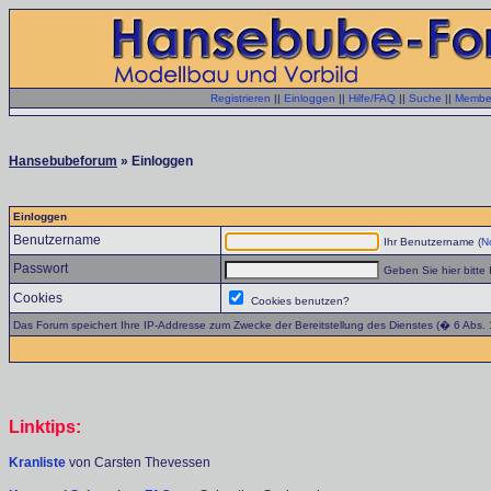
Registrieren
||
Einloggen
||
Hilfe/FAQ
||
Suche
||
Member
Hansebubeforum
» Einloggen
Einloggen
Benutzername
Ihr Benutzername (
No
Passwort
Geben Sie hier bitte 
Cookies
Cookies benutzen?
Das Forum speichert Ihre IP-Addresse zum Zwecke der Bereitstellung des Dienstes (� 6 Abs.
Linktips:
Kranliste
von Carsten Thevessen