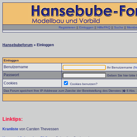
Registrieren
||
Einloggen
||
Hilfe/FAQ
||
Suche
||
Member
Hansebubeforum
» Einloggen
Einloggen
Benutzername
Ihr Benutzername (
No
Passwort
Geben Sie hier bitte 
Cookies
Cookies benutzen?
Das Forum speichert Ihre IP-Addresse zum Zwecke der Bereitstellung des Dienstes (� 6 Abs.
Linktips:
Kranliste
von Carsten Thevessen