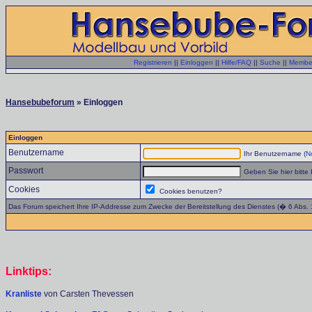
Registrieren
||
Einloggen
||
Hilfe/FAQ
||
Suche
||
Member
Hansebubeforum
» Einloggen
Einloggen
Benutzername
Ihr Benutzername (
No
Passwort
Geben Sie hier bitte 
Cookies
Cookies benutzen?
Das Forum speichert Ihre IP-Addresse zum Zwecke der Bereitstellung des Dienstes (� 6 Abs.
Linktips:
Kranliste
von Carsten Thevessen