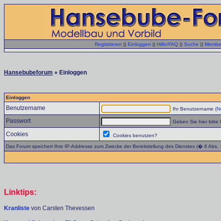
Registrieren
||
Einloggen
||
Hilfe/FAQ
||
Suche
||
Member
Hansebubeforum
» Einloggen
Einloggen
Benutzername
Ihr Benutzername (
No
Passwort
Geben Sie hier bitte 
Cookies
Cookies benutzen?
Das Forum speichert Ihre IP-Addresse zum Zwecke der Bereitstellung des Dienstes (� 6 Abs.
Linktips:
Kranliste
von Carsten Thevessen