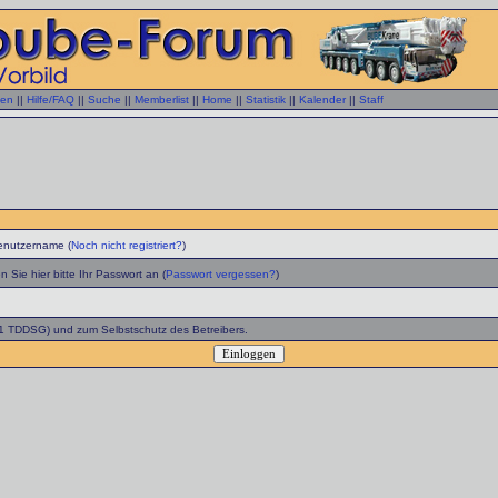
gen
||
Hilfe/FAQ
||
Suche
||
Memberlist
||
Home
||
Statistik
||
Kalender
||
Staff
enutzername (
Noch nicht registriert?
)
 Sie hier bitte Ihr Passwort an (
Passwort vergessen?
)
 1 TDDSG) und zum Selbstschutz des Betreibers.