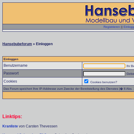
Registrieren
||
Einlog
Hansebubeforum
» Einloggen
Einloggen
Benutzername
Ihr B
Passwort
Geben
Cookies
Cookies benutzen?
Das Forum speichert Ihre IP-Addresse zum Zwecke der Bereitstellung des Dienstes (� 6 Abs.
Linktips:
Kranliste
von Carsten Thevessen