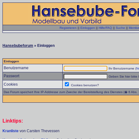
Registrieren
||
Einloggen
||
Hilfe/FAQ
||
Suche
||
Member
Hansebubeforum
» Einloggen
Einloggen
Benutzername
Ihr Benutzername (
No
Passwort
Geben Sie hier bitte 
Cookies
Cookies benutzen?
Das Forum speichert Ihre IP-Addresse zum Zwecke der Bereitstellung des Dienstes (� 6 Abs.
Linktips:
Kranliste
von Carsten Thevessen