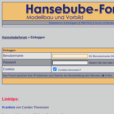
Registrieren
||
Einloggen
||
Hilfe/FAQ
||
Suche
||
Member
Hansebubeforum
» Einloggen
Einloggen
Benutzername
Ihr Benutzername (
No
Passwort
Geben Sie hier bitte 
Cookies
Cookies benutzen?
Das Forum speichert Ihre IP-Addresse zum Zwecke der Bereitstellung des Dienstes (� 6 Abs.
Linktips:
Kranliste
von Carsten Thevessen