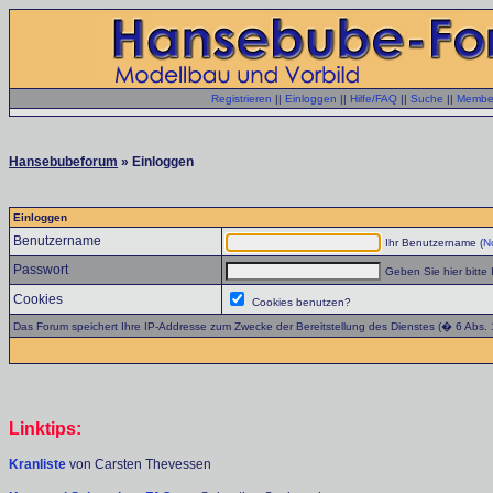
Registrieren
||
Einloggen
||
Hilfe/FAQ
||
Suche
||
Member
Hansebubeforum
» Einloggen
Einloggen
Benutzername
Ihr Benutzername (
No
Passwort
Geben Sie hier bitte 
Cookies
Cookies benutzen?
Das Forum speichert Ihre IP-Addresse zum Zwecke der Bereitstellung des Dienstes (� 6 Abs.
Linktips:
Kranliste
von Carsten Thevessen