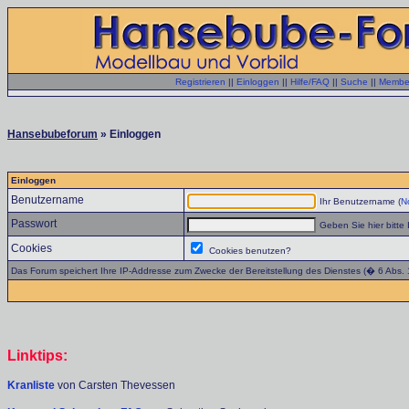
Registrieren
||
Einloggen
||
Hilfe/FAQ
||
Suche
||
Member
Hansebubeforum
» Einloggen
Einloggen
Benutzername
Ihr Benutzername (
No
Passwort
Geben Sie hier bitte 
Cookies
Cookies benutzen?
Das Forum speichert Ihre IP-Addresse zum Zwecke der Bereitstellung des Dienstes (� 6 Abs.
Linktips:
Kranliste
von Carsten Thevessen