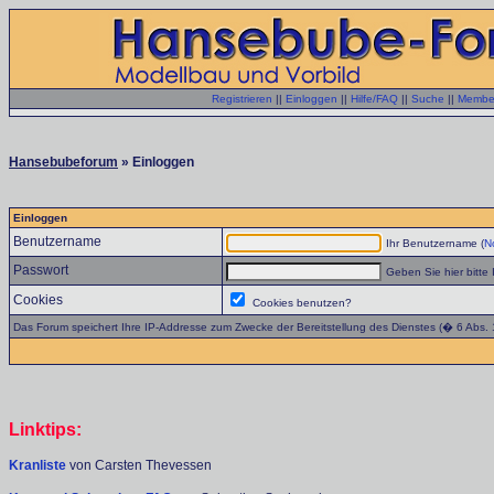
Registrieren
||
Einloggen
||
Hilfe/FAQ
||
Suche
||
Member
Hansebubeforum
» Einloggen
Einloggen
Benutzername
Ihr Benutzername (
No
Passwort
Geben Sie hier bitte 
Cookies
Cookies benutzen?
Das Forum speichert Ihre IP-Addresse zum Zwecke der Bereitstellung des Dienstes (� 6 Abs.
Linktips:
Kranliste
von Carsten Thevessen