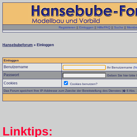
Registrieren
||
Einloggen
||
Hilfe/FAQ
||
Suche
||
Member
Hansebubeforum
» Einloggen
Einloggen
Benutzername
Ihr Benutzername (
No
Passwort
Geben Sie hier bitte 
Cookies
Cookies benutzen?
Das Forum speichert Ihre IP-Addresse zum Zwecke der Bereitstellung des Dienstes (� 6 Abs.
Linktips: