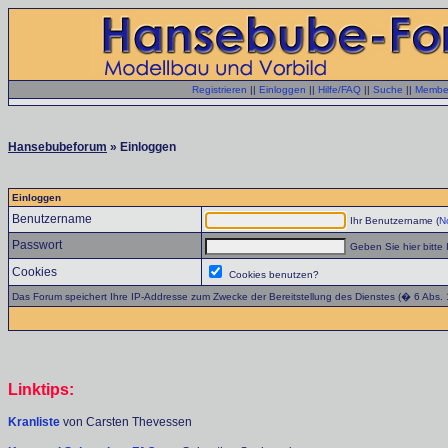
Registrieren
||
Einloggen
||
Hilfe/FAQ
||
Suche
||
Member
Hansebubeforum
» Einloggen
Einloggen
Benutzername
Ihr Benutzername (
No
Passwort
Geben Sie hier bitte 
Cookies
Cookies benutzen?
Das Forum speichert Ihre IP-Addresse zum Zwecke der Bereitstellung des Dienstes (� 6 Abs.
Linktips:
Kranliste
von Carsten Thevessen