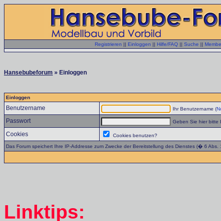
Registrieren
||
Einloggen
||
Hilfe/FAQ
||
Suche
||
Member
Hansebubeforum
» Einloggen
Einloggen
Benutzername
Ihr Benutzername (
No
Passwort
Geben Sie hier bitte 
Cookies
Cookies benutzen?
Das Forum speichert Ihre IP-Addresse zum Zwecke der Bereitstellung des Dienstes (� 6 Abs.
Linktips: