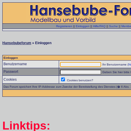
Registrieren
||
Einloggen
||
Hilfe/FAQ
||
Suche
||
Member
Hansebubeforum
» Einloggen
Einloggen
Benutzername
Ihr Benutzername (
No
Passwort
Geben Sie hier bitte 
Cookies
Cookies benutzen?
Das Forum speichert Ihre IP-Addresse zum Zwecke der Bereitstellung des Dienstes (� 6 Abs.
Linktips: