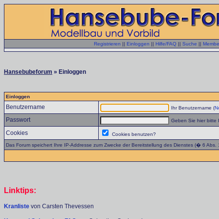
Registrieren
||
Einloggen
||
Hilfe/FAQ
||
Suche
||
Member
Hansebubeforum
» Einloggen
Einloggen
Benutzername
Ihr Benutzername (
No
Passwort
Geben Sie hier bitte 
Cookies
Cookies benutzen?
Das Forum speichert Ihre IP-Addresse zum Zwecke der Bereitstellung des Dienstes (� 6 Abs.
Linktips:
Kranliste
von Carsten Thevessen