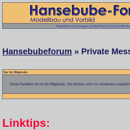
Registrieren
||
Einloggen
||
Hilfe/FAQ
||
Suche
||
Member
Hansebubeforum
» Private Mess
Nur für Mitglieder
Diese Funktion ist nur für Mitglieder. Sie können sich
hier
kostenlos registrie
Linktips: