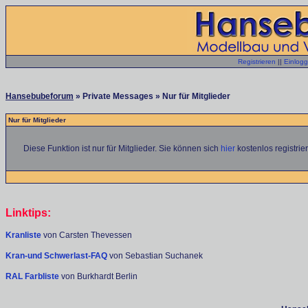
Registrieren
||
Einlog
Hansebubeforum
» Private Messages » Nur für Mitglieder
Nur für Mitglieder
Diese Funktion ist nur für Mitglieder. Sie können sich
hier
kostenlos registrie
Linktips:
Kranliste
von Carsten Thevessen
Kran-und Schwerlast-FAQ
von Sebastian Suchanek
RAL Farbliste
von Burkhardt Berlin