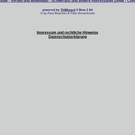
ube - Vorbild und Modellbau - Schwerlast und andere interessante Dinge - Co
powered by
ThWboard
3 Beta 2.84
© by Paul Baecher & Felix Gonschorek
Impressum und rechtliche Hinweise
Datenschutzerklärung