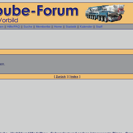
gen
||
Hilfe/FAQ
||
Suche
||
Memberlist
||
Home
||
Statistik
||
Kalender
||
Staff
ren.
[
Zurück
] [
Index
]