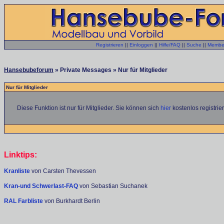
Registrieren
||
Einloggen
||
Hilfe/FAQ
||
Suche
||
Member
Hansebubeforum
» Private Messages » Nur für Mitglieder
Nur für Mitglieder
Diese Funktion ist nur für Mitglieder. Sie können sich
hier
kostenlos registrie
Linktips:
Kranliste
von Carsten Thevessen
Kran-und Schwerlast-FAQ
von Sebastian Suchanek
RAL Farbliste
von Burkhardt Berlin