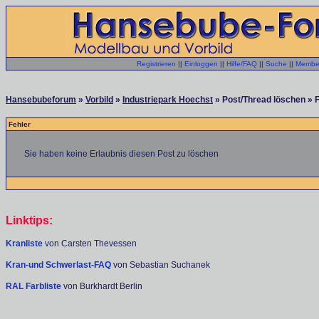
Registrieren
||
Einloggen
||
Hilfe/FAQ
||
Suche
||
Member
Hansebubeforum
»
Vorbild
»
Industriepark Hoechst
» Post/Thread löschen » 
Fehler
Sie haben keine Erlaubnis diesen Post zu löschen
Linktips:
Kranliste
von Carsten Thevessen
Kran-und Schwerlast-FAQ
von Sebastian Suchanek
RAL Farbliste
von Burkhardt Berlin