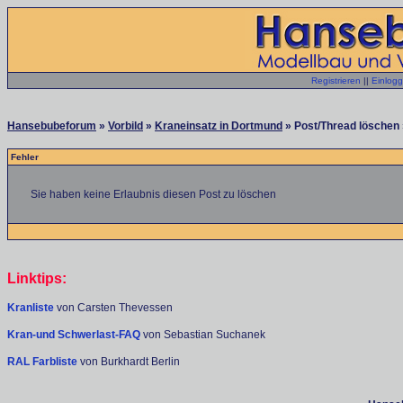
Registrieren
||
Einlog
Hansebubeforum
»
Vorbild
»
Kraneinsatz in Dortmund
» Post/Thread löschen 
Fehler
Sie haben keine Erlaubnis diesen Post zu löschen
Linktips:
Kranliste
von Carsten Thevessen
Kran-und Schwerlast-FAQ
von Sebastian Suchanek
RAL Farbliste
von Burkhardt Berlin