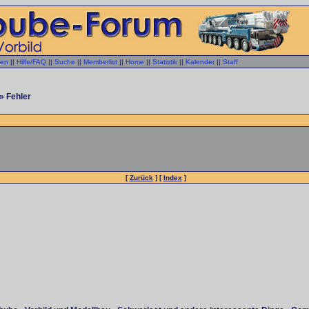
gen
||
Hilfe/FAQ
||
Suche
||
Memberlist
||
Home
||
Statistik
||
Kalender
||
Staff
» Fehler
[
Zurück
] [
Index
]