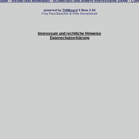
ube - Vorbild und Modellbau - Schwerlast und andere interessante Dinge - Co
powered by
ThWboard
3 Beta 2.84
© by Paul Baecher & Felix Gonschorek
Impressum und rechtliche Hinweise
Datenschutzerklärung