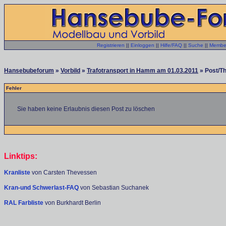
Registrieren
||
Einloggen
||
Hilfe/FAQ
||
Suche
||
Member
Hansebubeforum
»
Vorbild
»
Trafotransport in Hamm am 01.03.2011
» Post/Th
Fehler
Sie haben keine Erlaubnis diesen Post zu löschen
Linktips:
Kranliste
von Carsten Thevessen
Kran-und Schwerlast-FAQ
von Sebastian Suchanek
RAL Farbliste
von Burkhardt Berlin