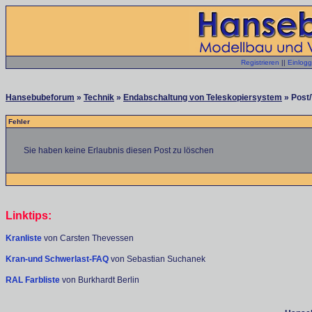
Registrieren
||
Einlog
Hansebubeforum
»
Technik
»
Endabschaltung von Teleskopiersystem
» Post/
Fehler
Sie haben keine Erlaubnis diesen Post zu löschen
Linktips:
Kranliste
von Carsten Thevessen
Kran-und Schwerlast-FAQ
von Sebastian Suchanek
RAL Farbliste
von Burkhardt Berlin