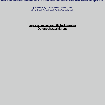
ube - Vorbild und Modellbau - Schwerlast und andere interessante Dinge - Co
powered by
ThWboard
3 Beta 2.84
© by Paul Baecher & Felix Gonschorek
Impressum und rechtliche Hinweise
Datenschutzerklärung