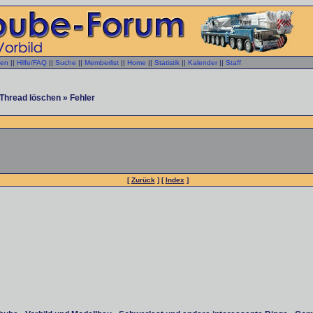
gen
||
Hilfe/FAQ
||
Suche
||
Memberlist
||
Home
||
Statistik
||
Kalender
||
Staff
Thread löschen » Fehler
[
Zurück
] [
Index
]