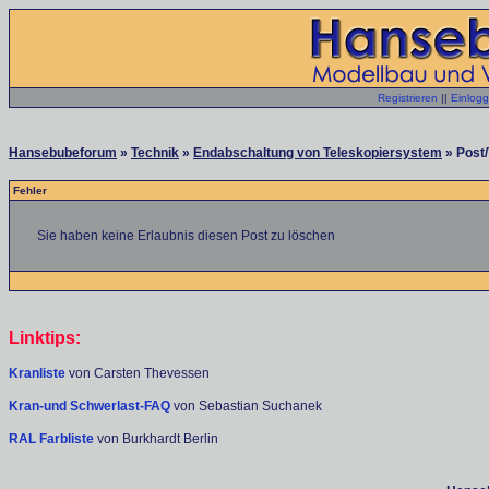
Registrieren
||
Einlog
Hansebubeforum
»
Technik
»
Endabschaltung von Teleskopiersystem
» Post/
Fehler
Sie haben keine Erlaubnis diesen Post zu löschen
Linktips:
Kranliste
von Carsten Thevessen
Kran-und Schwerlast-FAQ
von Sebastian Suchanek
RAL Farbliste
von Burkhardt Berlin