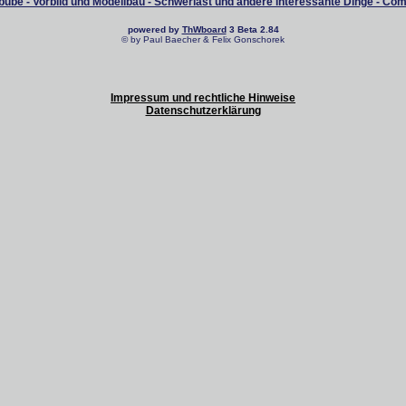
ube - Vorbild und Modellbau - Schwerlast und andere interessante Dinge - Co
powered by
ThWboard
3 Beta 2.84
© by Paul Baecher & Felix Gonschorek
Impressum und rechtliche Hinweise
Datenschutzerklärung