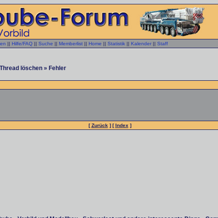
gen
||
Hilfe/FAQ
||
Suche
||
Memberlist
||
Home
||
Statistik
||
Kalender
||
Staff
Thread löschen » Fehler
[
Zurück
] [
Index
]