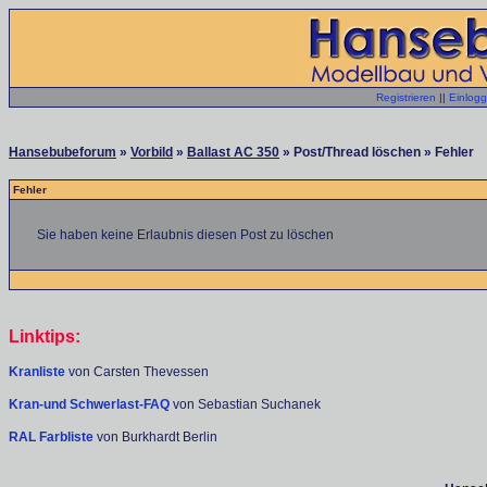
Registrieren
||
Einlog
Hansebubeforum
»
Vorbild
»
Ballast AC 350
» Post/Thread löschen » Fehler
Fehler
Sie haben keine Erlaubnis diesen Post zu löschen
Linktips:
Kranliste
von Carsten Thevessen
Kran-und Schwerlast-FAQ
von Sebastian Suchanek
RAL Farbliste
von Burkhardt Berlin