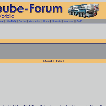
gen
||
Hilfe/FAQ
||
Suche
||
Memberlist
||
Home
||
Statistik
||
Kalender
||
Staff
[
Zurück
] [
Index
]