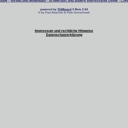
ube - Vorbild und Modellbau - Schwerlast und andere interessante Dinge - Co
powered by
ThWboard
3 Beta 2.84
© by Paul Baecher & Felix Gonschorek
Impressum und rechtliche Hinweise
Datenschutzerklärung