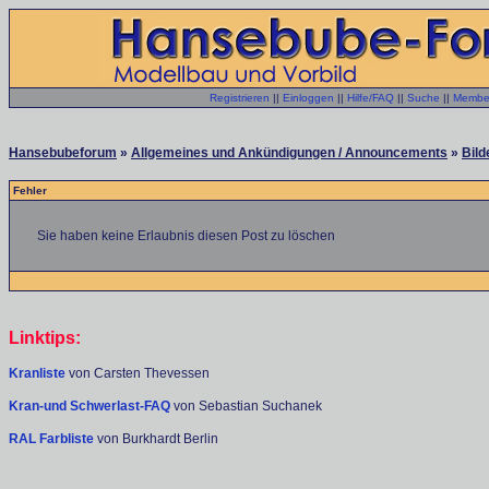
Registrieren
||
Einloggen
||
Hilfe/FAQ
||
Suche
||
Member
Hansebubeforum
»
Allgemeines und Ankündigungen / Announcements
»
Bild
Fehler
Sie haben keine Erlaubnis diesen Post zu löschen
Linktips:
Kranliste
von Carsten Thevessen
Kran-und Schwerlast-FAQ
von Sebastian Suchanek
RAL Farbliste
von Burkhardt Berlin