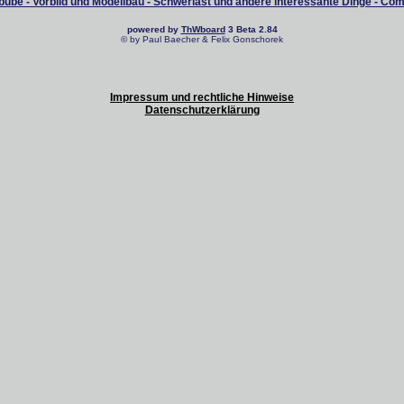
ube - Vorbild und Modellbau - Schwerlast und andere interessante Dinge - Co
powered by
ThWboard
3 Beta 2.84
© by Paul Baecher & Felix Gonschorek
Impressum und rechtliche Hinweise
Datenschutzerklärung