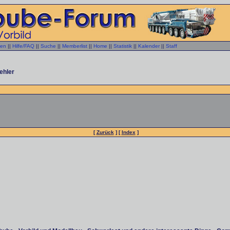
gen
||
Hilfe/FAQ
||
Suche
||
Memberlist
||
Home
||
Statistik
||
Kalender
||
Staff
ehler
[
Zurück
] [
Index
]