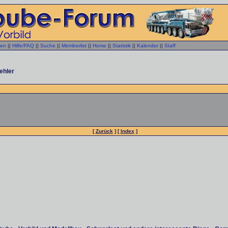
gen
||
Hilfe/FAQ
||
Suche
||
Memberlist
||
Home
||
Statistik
||
Kalender
||
Staff
ehler
[
Zurück
] [
Index
]