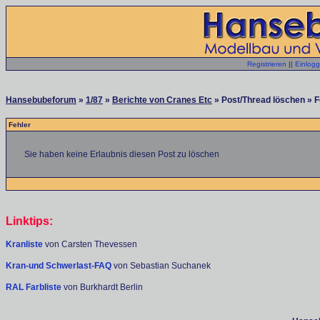
Registrieren
||
Einlog
Hansebubeforum
»
1/87
»
Berichte von Cranes Etc
» Post/Thread löschen » F
Fehler
Sie haben keine Erlaubnis diesen Post zu löschen
Linktips:
Kranliste
von Carsten Thevessen
Kran-und Schwerlast-FAQ
von Sebastian Suchanek
RAL Farbliste
von Burkhardt Berlin