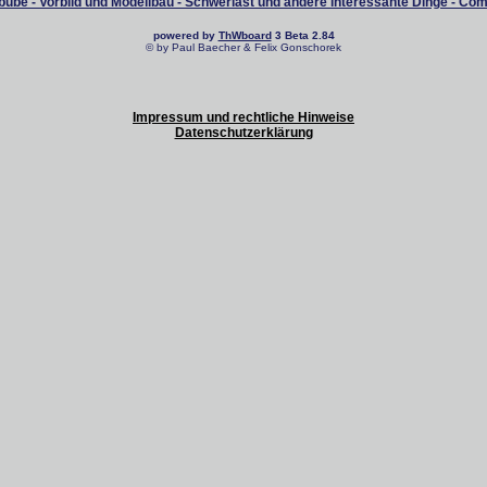
ube - Vorbild und Modellbau - Schwerlast und andere interessante Dinge - Co
powered by
ThWboard
3 Beta 2.84
© by Paul Baecher & Felix Gonschorek
Impressum und rechtliche Hinweise
Datenschutzerklärung