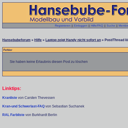
Registrieren
||
Einloggen
||
Hilfe/FAQ
||
Suche
||
Member
Hansebubeforum
»
Hilfe
»
Laptop zeigt Handy nicht sofort an
» Post/Thread l
Fehler
Sie haben keine Erlaubnis diesen Post zu löschen
Linktips:
Kranliste
von Carsten Thevessen
Kran-und Schwerlast-FAQ
von Sebastian Suchanek
RAL Farbliste
von Burkhardt Berlin