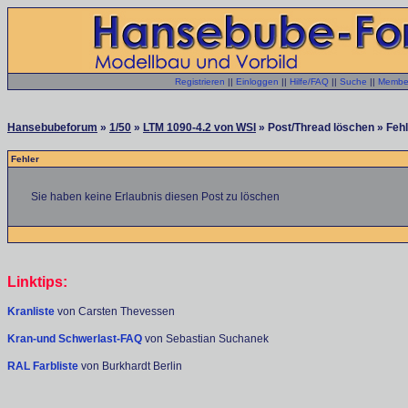
Registrieren
||
Einloggen
||
Hilfe/FAQ
||
Suche
||
Member
Hansebubeforum
»
1/50
»
LTM 1090-4.2 von WSI
» Post/Thread löschen » Feh
Fehler
Sie haben keine Erlaubnis diesen Post zu löschen
Linktips:
Kranliste
von Carsten Thevessen
Kran-und Schwerlast-FAQ
von Sebastian Suchanek
RAL Farbliste
von Burkhardt Berlin