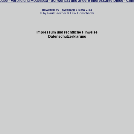
ube - Vorbild und Modellbau - Schwerlast und andere interessante Dinge - Co
powered by
ThWboard
3 Beta 2.84
© by Paul Baecher & Felix Gonschorek
Impressum und rechtliche Hinweise
Datenschutzerklärung