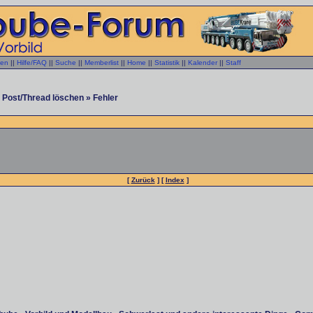
gen
||
Hilfe/FAQ
||
Suche
||
Memberlist
||
Home
||
Statistik
||
Kalender
||
Staff
 Post/Thread löschen » Fehler
[
Zurück
] [
Index
]