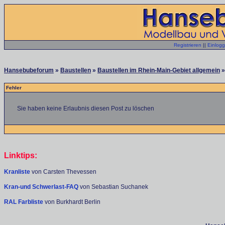
Registrieren
||
Einlog
Hansebubeforum
»
Baustellen
»
Baustellen im Rhein-Main-Gebiet allgemein
»
Fehler
Sie haben keine Erlaubnis diesen Post zu löschen
Linktips:
Kranliste
von Carsten Thevessen
Kran-und Schwerlast-FAQ
von Sebastian Suchanek
RAL Farbliste
von Burkhardt Berlin