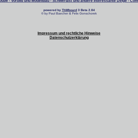
ube - Vorbild und Modellbau - Schwerlast und andere interessante Dinge - Co
powered by
ThWboard
3 Beta 2.84
© by Paul Baecher & Felix Gonschorek
Impressum und rechtliche Hinweise
Datenschutzerklärung