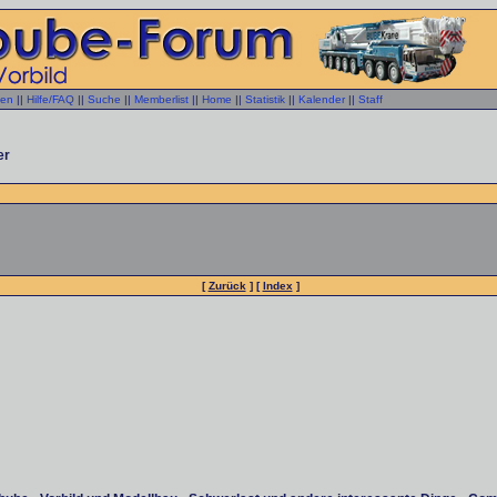
gen
||
Hilfe/FAQ
||
Suche
||
Memberlist
||
Home
||
Statistik
||
Kalender
||
Staff
er
[
Zurück
] [
Index
]