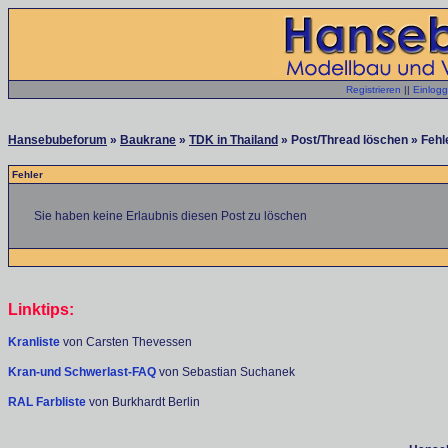
Registrieren
||
Einlog
Hansebubeforum
»
Baukrane
»
TDK in Thailand
» Post/Thread löschen » Fehl
Fehler
Sie haben keine Erlaubnis diesen Post zu löschen
Linktips:
Kranliste
von Carsten Thevessen
Kran-und Schwerlast-FAQ
von Sebastian Suchanek
RAL Farbliste
von Burkhardt Berlin