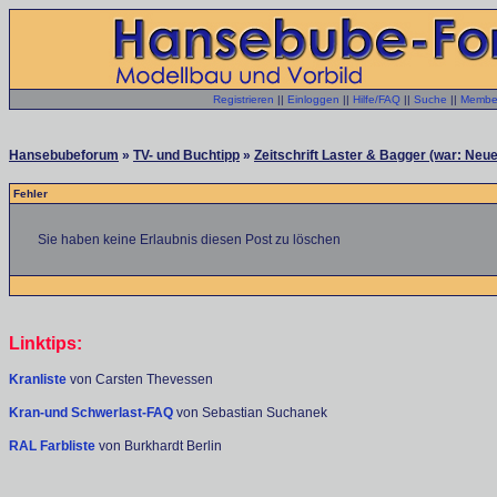
Registrieren
||
Einloggen
||
Hilfe/FAQ
||
Suche
||
Member
Hansebubeforum
»
TV- und Buchtipp
»
Zeitschrift Laster & Bagger (war: Neue
Fehler
Sie haben keine Erlaubnis diesen Post zu löschen
Linktips:
Kranliste
von Carsten Thevessen
Kran-und Schwerlast-FAQ
von Sebastian Suchanek
RAL Farbliste
von Burkhardt Berlin