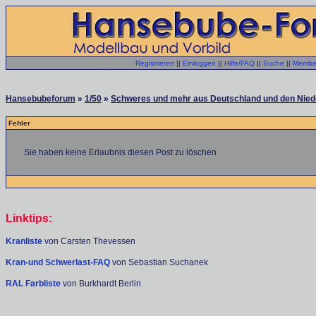
Registrieren
||
Einloggen
||
Hilfe/FAQ
||
Suche
||
Member
Hansebubeforum
»
1/50
»
Schweres und mehr aus Deutschland und den Niede
Fehler
Sie haben keine Erlaubnis diesen Post zu löschen
Linktips:
Kranliste
von Carsten Thevessen
Kran-und Schwerlast-FAQ
von Sebastian Suchanek
RAL Farbliste
von Burkhardt Berlin