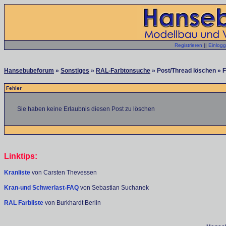
Registrieren
||
Einlog
Hansebubeforum
»
Sonstiges
»
RAL-Farbtonsuche
» Post/Thread löschen » F
Fehler
Sie haben keine Erlaubnis diesen Post zu löschen
Linktips:
Kranliste
von Carsten Thevessen
Kran-und Schwerlast-FAQ
von Sebastian Suchanek
RAL Farbliste
von Burkhardt Berlin