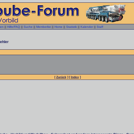
gen
||
Hilfe/FAQ
||
Suche
||
Memberlist
||
Home
||
Statistik
||
Kalender
||
Staff
ehler
[
Zurück
] [
Index
]