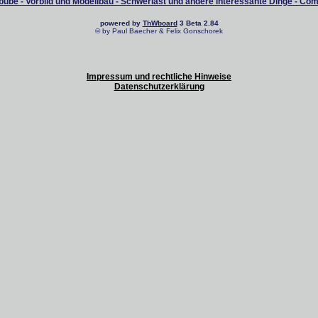
ube - Vorbild und Modellbau - Schwerlast und andere interessante Dinge - Co
powered by
ThWboard
3 Beta 2.84
© by Paul Baecher & Felix Gonschorek
Impressum und rechtliche Hinweise
Datenschutzerklärung