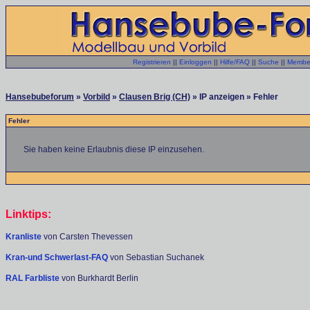
Registrieren
||
Einloggen
||
Hilfe/FAQ
||
Suche
||
Member
Hansebubeforum
»
Vorbild
»
Clausen Brig (CH)
» IP anzeigen » Fehler
Fehler
Sie haben keine Erlaubnis diese IP einzusehen.
Linktips:
Kranliste
von Carsten Thevessen
Kran-und Schwerlast-FAQ
von Sebastian Suchanek
RAL Farbliste
von Burkhardt Berlin