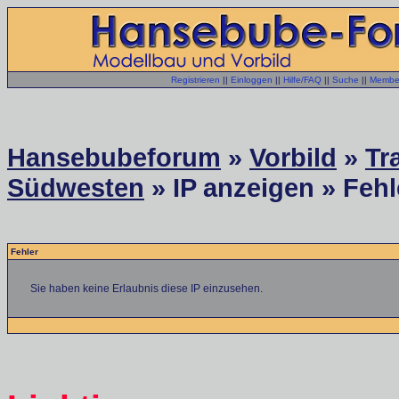
Registrieren
||
Einloggen
||
Hilfe/FAQ
||
Suche
||
Member
Hansebubeforum
»
Vorbild
»
Tr
Südwesten
» IP anzeigen » Fehl
Fehler
Sie haben keine Erlaubnis diese IP einzusehen.