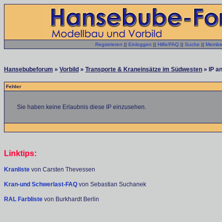
Registrieren
||
Einloggen
||
Hilfe/FAQ
||
Suche
||
Member
Hansebubeforum
»
Vorbild
»
Transporte & Kraneinsätze im Südwesten
» IP a
Fehler
Sie haben keine Erlaubnis diese IP einzusehen.
Linktips:
Kranliste
von Carsten Thevessen
Kran-und Schwerlast-FAQ
von Sebastian Suchanek
RAL Farbliste
von Burkhardt Berlin