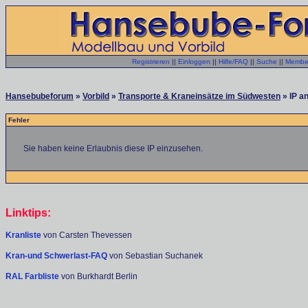
Registrieren
||
Einloggen
||
Hilfe/FAQ
||
Suche
||
Member
Hansebubeforum
»
Vorbild
»
Transporte & Kraneinsätze im Südwesten
» IP a
Fehler
Sie haben keine Erlaubnis diese IP einzusehen.
Linktips:
Kranliste
von Carsten Thevessen
Kran-und Schwerlast-FAQ
von Sebastian Suchanek
RAL Farbliste
von Burkhardt Berlin